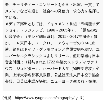
発、チャリティー・コンサートを企画・出演。一貫して
メディアなどを通じ、社会への発信力・求心力を発揮し
ている。
メディア露出としては、ドキュメント番組「五嶋龍オデ
ッセイ」（フジテレビ、1996～2005年）、「題名のな
い音楽会」（テレビ朝日系列、2015～2017年司会）ほ
か、ＪＲ東日本、ユニクロ、エアウィーヴのＣＭに出
演。録音はドイツ・グラモフォンと専属契約を結び、ユ
ニバーサルクラシックスよりリリース。使用楽器は日本
音楽財団より貸与された1722 年製のストラディヴァリ
ウス「ジュピター」。ハーバード大学（物理学専攻）卒
業。上海大学名誉客員教授。公益社団法人日本空手協会
参段。日英仏中語が堪能。ニューヨーク生まれ・在住。
(出展：https://www.ryugoto.com/biography/ より）