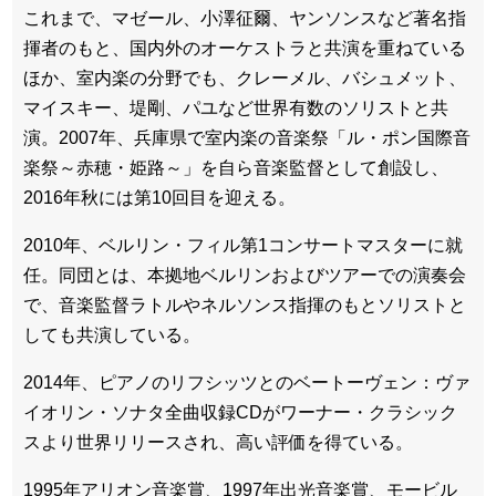
これまで、マゼール、小澤征爾、ヤンソンスなど著名指
揮者のもと、国内外のオーケストラと共演を重ねている
ほか、室内楽の分野でも、クレーメル、バシュメット、
マイスキー、堤剛、パユなど世界有数のソリストと共
演。2007年、兵庫県で室内楽の音楽祭「ル・ポン国際音
楽祭～赤穂・姫路～」を自ら音楽監督として創設し、
2016年秋には第10回目を迎える。
2010年、ベルリン・フィル第1コンサートマスターに就
任。同団とは、本拠地ベルリンおよびツアーでの演奏会
で、音楽監督ラトルやネルソンス指揮のもとソリストと
しても共演している。
2014年、ピアノのリフシッツとのベートーヴェン：ヴァ
イオリン・ソナタ全曲収録CDがワーナー・クラシック
スより世界リリースされ、高い評価を得ている。
1995年アリオン音楽賞、1997年出光音楽賞、モービル