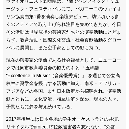
ヴァイオリニスト五嶋龍は、7歳でパシフィック・ミュ
ージック・フェスティバルにて、パガニーニのヴァイオ
リン協奏曲第1番を演奏し楽壇デビュー。幼い頃から多
くのメディアで取り上げられ注目を集めてきたが、今日
その活動は世界屈指の芸術家たちとの演奏活動にとどま
らず、教育活動・国際文化交流・社会貢献活動をグロー
バルに展開し、また空手家としての顔も持つ。
現在の演奏家の使命である社会福祉として、ニューヨー
クでは同市教育委員会の協力のもと 『五嶋龍
“Excellence In Music”（音楽優秀賞）』 を通じて公立高
校生に奨学金を授与する活動に加え、南米・アフリカ・
アジアなどの各国、また日本政府から招聘され、演奏活
動とともに、文化交流、相互理解を深め、現地の人々、
子供たちに夢を与え続けている。
2017年後半には日本各地の学生オーケストラとの共演、
リサイタルでproject R“拉致被害者を忘れない。”の啓