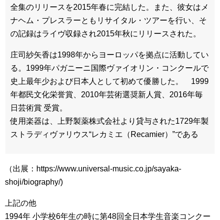
全集のリリースを2015年春に完結した。また、彼女はメ
ナヘム・プレスラーともリサイタル・ツアーを行い、そ
の記録はライヴ収録され2015年秋にリリースされた。
庄司紗矢香は1998年からヨーロッパを拠点に活動してい
る。1999年パガニーニ国際ヴァイオリン・コンクールで
史上最年少および日本人として初めて優勝した。 1999
年都民文化栄誉賞、2010年芸術選奨新人賞、2016年毎
日芸術賞 受賞。
使用楽器は、上野製薬株式会社より貸与された1729年製
ストラディヴァリウス“レカミエ（Recamier）”である
（出展：https://www.universal-music.co.jp/sayaka-
shoji/biography/)
上記の他
1994年 小学校6年生の時に第48回全日本学生音楽コンクー