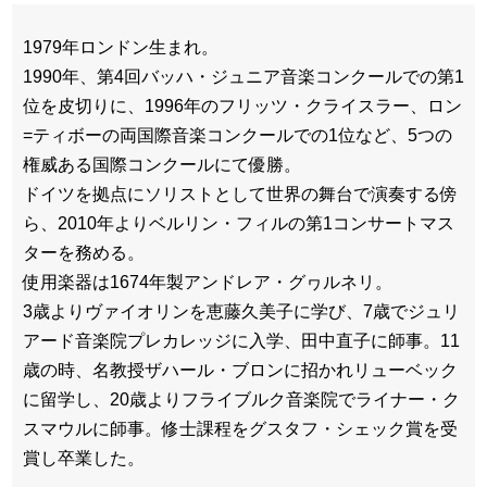
1979年ロンドン生まれ。
1990年、第4回バッハ・ジュニア音楽コンクールでの第1
位を皮切りに、1996年のフリッツ・クライスラー、ロン
=ティボーの両国際音楽コンクールでの1位など、5つの
権威ある国際コンクールにて優勝。
ドイツを拠点にソリストとして世界の舞台で演奏する傍
ら、2010年よりベルリン・フィルの第1コンサートマス
ターを務める。
使用楽器は1674年製アンドレア・グヮルネリ。
3歳よりヴァイオリンを恵藤久美子に学び、7歳でジュリ
アード音楽院プレカレッジに入学、田中直子に師事。11
歳の時、名教授ザハール・ブロンに招かれリューベック
に留学し、20歳よりフライブルク音楽院でライナー・ク
スマウルに師事。修士課程をグスタフ・シェック賞を受
賞し卒業した。