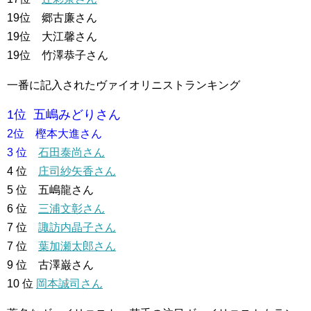
19位 郷古廉さん
19位 大江馨さん
19位 竹澤恭子さん
一番に記入されたヴァイオリニストランキング
1位 五嶋みどりさん
2位 樫本大進さん
3 位
石田泰尚さん
4 位
庄司紗矢香さん
5 位 五嶋龍さん
6 位
三浦文彰さん
7 位
諏訪内晶子さん
7 位
葉加瀬太郎さん
9 位 古澤巌さん
10 位
岡本誠司さん