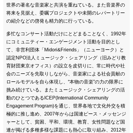
世界の著名な音楽家と共演を重ねている。また音楽界の
将来を見据え、委嘱プロジェクトや未開のレパートリー
の紹介などの啓発も精力的に行っている。
多忙なコンサート活動だけにとどまることなく、1992年
にコミュニティー・エンゲージメント活動を目的とし
て、非営利団体「Midori&Friends」（ニューヨーク）と
認定NPO法人ミュージック・シェアリング（旧みどり教
育財団東京オフィス）の設立を皮切りに、常に時代や社
会のニーズを先取りしながら、音楽家による社会貢献の
ロールモデルを自ら体現し、“本物の音楽”の力の限界に
挑み続けている。またミュージック・シェアリングの活
動のひとつであるICEP(International Community
Engagement Program)を通じ、世界各地で文化外交を積
極的に推し進め、2007年からは国連ピース・メッセンジ
ャーとして、貧困、平和、環境、教育、女性問題など国
連が掲げる多種多様な課題にも熱心に取り組み、2012年