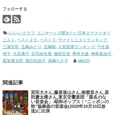
フォローする
ららら♪クラブ
,
コンサートで聞きたい日本人ヴァイオリ
ニスト
,
ベスト２０
,
ベスト３
,
ヴァイリニストランキング
,
三浦文彰
,
五嶋みどり
,
五嶋龍
,
人気投票ランキング
,
千住真
理子
,
大谷康子
,
庄司紗矢香
,
服部百音
,
樫本大進
,
神尾真由子
,
葉加瀬太郎
,
諏訪内晶子
,
高嶋ちさ子
okki20
関連記事
宮田大さん,藤原道山さん,南紫音さん,原
田慶太楼さん,東京交響楽団「題名のな
い音楽会」-昭和ポップス！“ニッポンの
秋”協奏曲の音楽会(2020年10月10日放
送)に出演