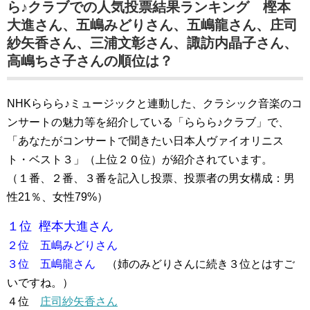
ら♪クラブでの人気投票結果ランキング 樫本
大進さん、五嶋みどりさん、五嶋龍さん、庄司
紗矢香さん、三浦文彰さん、諏訪内晶子さん、
高嶋ちさ子さんの順位は？
NHKららら♪ミュージックと連動した、クラシック音楽のコ
ンサートの魅力等を紹介している「ららら♪クラブ」で、
「あなたがコンサートで聞きたい日本人ヴァイオリニス
ト・ベスト３」（上位２０位）が紹介されています。
（１番、２番、３番を記入し投票、投票者の男女構成：男
性21％、女性79%）
１位 樫本大進さん
２位 五嶋みどりさん
３位 五嶋龍さん
（姉のみどりさんに続き３位とはすご
いですね。）
４位
庄司紗矢香さん