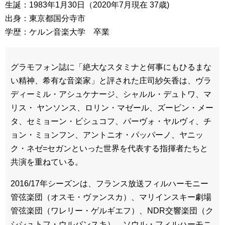
生誕：1983年1月30日（2020年7月現在 37歳)
出身：東京都国分寺市
学歴：ケルン音楽大学 卒業
グラモフォン誌に「絶大なスタミナと何事にもひるまな
い精神、希有な音楽家」と評された庄司紗矢香は、ヴラ
ディーミル・アシュケナージ、シャルル・デュトワ、マ
リス・ ヤンソンス、ロリン・マゼール、ズービン・メー
タ、セミョーン・ビシュコフ、パーヴォ・ヤルヴィ、チ
ョン・ミョンフン、アントニオ・パッパーノ、ヤニッ
ク・ネゼ=セガンといった世界を代表する指揮者たちと
共演を重ねている。
2016/17年シーズンは、フランス放送フィルハーモニー
管弦楽団（オスモ・ヴァンスカ）、マリインスキー劇場
管弦楽団（ワレリー・ゲルギエフ）、NDR交響楽団（ク
シシュトフ・ウルバンスキ）、ソウル・フィルハーモニ