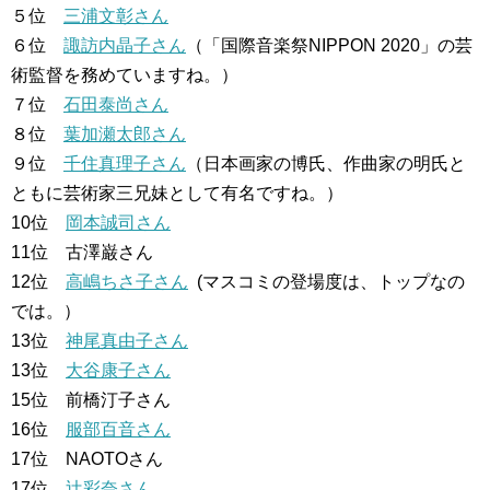
５位
三浦文彰さん
６位
諏訪内晶子さん
（「国際音楽祭NIPPON 2020」の芸
術監督を務めていますね。）
７位
石田泰尚さん
８位
葉加瀬太郎さん
９位
千住真理子さん
（日本画家の博氏、作曲家の明氏と
ともに芸術家三兄妹として有名ですね。）
10位
岡本誠司さん
11位 古澤巌さん
12位
高嶋ちさ子さん
(マスコミの登場度は、トップなの
では。）
13位
神尾真由子さん
13位
大谷康子さん
15位 前橋汀子さん
16位
服部百音さん
17位 NAOTOさん
17位
辻彩奈さん