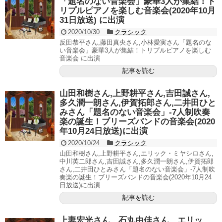
「題名のない音楽会」豪華3人が集結！ト
リプルピアノを楽しむ音楽会(2020年10月
31日放送) に出演
2020/10/30
クラシック
反田恭平さん,藤田真央さん,小林愛実さん「題名のな
い音楽会」豪華3人が集結！トリプルピアノを楽しむ
音楽会 に出演
記事を読む
山田和樹さん,上野耕平さん,吉田誠さん,
多久潤一朗さん,伊賀拓郎さん,二井田ひと
みさん「題名のない音楽会」-7人制吹奏
楽の誕生！ブリーズバンドの音楽会(2020
年10月24日放送)に出演
2020/10/24
クラシック
山田和樹さん,上野耕平さん,エリック・ミヤシロさん,
中川英二郎さん,吉田誠さん,多久潤一朗さん,伊賀拓郎
さん,二井田ひとみさん「題名のない音楽会」-7人制吹
奏楽の誕生！ブリーズバンドの音楽会(2020年10月24
日放送)に出演
記事を読む
上妻宏光さん、石丸由佳さん、エリッ