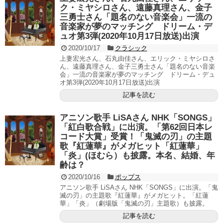
ク・ミヤシロさん、遠藤真理さん、金子
三勇士さん「題名のない音楽会」一流の
音楽家が夢のマッチング ドリーム・デ
ュオ第3弾(2020年10月17日放送)出演
2020/10/17
クラシック
上妻宏光さん、石丸由佳さん、エリック・ミヤシロさ
ん、遠藤真理さん、金子三勇士さん「題名のない音楽
会」一流の音楽家が夢のマッチング ドリーム・デュ
オ第3弾(2020年10月17日放送)出演
記事を読む
アニソン歌手 LiSAさん NHK「SONGS」
「紅白歌合戦」に出演。「第62回日本レ
コード大賞」受賞！「鬼滅の刃」の主題
歌『紅蓮華』がメガヒット「紅蓮華」
「炎」(ほむら）も披露。本名、結婚、年
齢は？
2020/10/16
ポップス
アニソン歌手 LiSAさん NHK「SONGS」に出演。「鬼
滅の刃」の主題歌『紅蓮華』がメガヒット。「紅蓮
華」「炎」（劇場版「鬼滅の刃」主題歌）も披露。
記事を読む