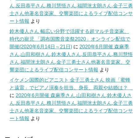
ん,反田恭平さん,務川慧悟さん,福間洸太朗さん,金子三勇
士さん他著名音楽家、交響楽団によるライブ配信コンサ
ート情報
より
鈴木優人さん 幅広い分野で活躍する超マルチ音楽家、
時代の寵児 「調布国際音楽祭2020」オンライン配信で
開催(2020年6月14日～21日)
に
2020年6月開催 森麻季
さん,山田和樹さん,鈴木優人さん,反田恭平さん,務川慧悟
さん,福間洸太朗さん,金子三勇士さん他著名音楽家、交
響楽団によるライブ配信コンサート情報
より
イケメン国際的ピアニスト 金子三勇土さん 映画「蜜蜂
と遠雷」でピアノ演奏を担当。身長、両親や結婚は？
に
2020年6月開催 森麻季さん,山田和樹さん,鈴木優人さ
ん,反田恭平さん,務川慧悟さん,福間洸太朗さん,金子三勇
士さん他著名音楽家、交響楽団によるライブ配信コンサ
ート情報
より