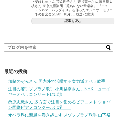
上柴はじめさん,荒絵理子さん,萱谷亮一さん,原田慶太
楼さん,東京交響楽団「題名のない音楽会」-『ニュ
ー・シネマ・パラダイス』を作ったエンニオ・モリコ
ーネの音楽会(2020年10月3日放送)に出演
記事を読む
最近の投稿
加藤のぞみさん 国内外で活躍する実力派オペラ歌手
注目の若手ソプラノ歌手 小川栞奈さん、NHKニューイ
ヤーオペラコンサートに出演
桑原志織さん 多方面で注目を集めるピアニスト ショパ
ン国際ピアノコンクール出場
オペラ界に新風を巻き起こす メゾソプラノ歌手 山下裕