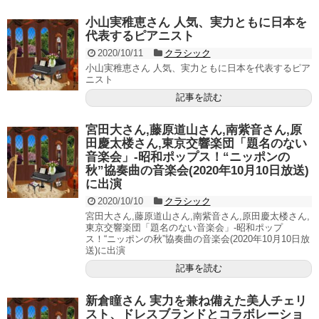
小山実稚恵さん 人気、実力ともに日本を
代表するピアニスト
2020/10/11
クラシック
小山実稚恵さん 人気、実力ともに日本を代表するピア
ニスト
記事を読む
宮田大さん,藤原道山さん,南紫音さん,原
田慶太楼さん,東京交響楽団「題名のない
音楽会」-昭和ポップス！“ニッポンの
秋”協奏曲の音楽会(2020年10月10日放送)
に出演
2020/10/10
クラシック
宮田大さん,藤原道山さん,南紫音さん,原田慶太楼さん,
東京交響楽団「題名のない音楽会」-昭和ポップ
ス！“ニッポンの秋”協奏曲の音楽会(2020年10月10日放
送)に出演
記事を読む
新倉瞳さん 実力を兼ね備えた美人チェリ
スト、ドレスブランドとコラボレーショ