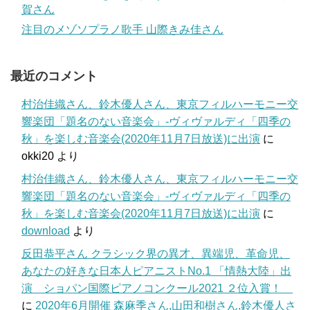
賀さん
注目のメゾソプラノ歌手 山際きみ佳さん
最近のコメント
村治佳織さん、鈴木優人さん、東京フィルハーモニー交
響楽団「題名のない音楽会」-ヴィヴァルディ「四季の
秋」を楽しむ音楽会(2020年11月7日放送)に出演
に
okki20
より
村治佳織さん、鈴木優人さん、東京フィルハーモニー交
響楽団「題名のない音楽会」-ヴィヴァルディ「四季の
秋」を楽しむ音楽会(2020年11月7日放送)に出演
に
download
より
反田恭平さん クラシック界の異才、異端児、革命児、
あなたの好きな日本人ピアニストNo.1 「情熱大陸」出
演 ショパン国際ピアノコンクール2021 ２位入賞！
に
2020年6月開催 森麻季さん,山田和樹さん,鈴木優人さ