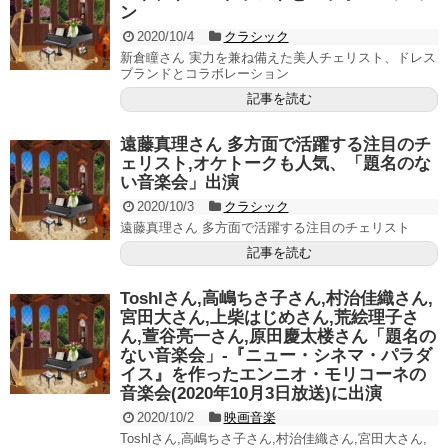
ン
2020/10/4
クラシック
新倉瞳さん 実力を兼ね備えた美人チェリスト、ドレス
ブランドとコラボレーション
記事を読む
遠藤真理さん 多方面で活躍する注目のチ
ェリスト,オケトークも人気、「題名のな
い音楽会」出演
2020/10/3
クラシック
遠藤真理さん 多方面で活躍する注目のチェリスト
記事を読む
Toshlさん,高嶋ちさ子さん,村治佳織さん,
宮田大さん,上柴はじめさん,荒絵理子さ
ん,萱谷亮一さん,原田慶太楼さん「題名の
ない音楽会」-『ニュー・シネマ・パラダ
イス』を作ったエンニオ・モリコーネの
音楽会(2020年10月3日放送)に出演
2020/10/2
映画音楽
Toshlさん,高嶋ちさ子さん,村治佳織さん,宮田大さん,