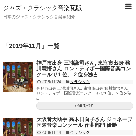
ジャズ・クラシック音楽瓦版
日本のジャズ・クラシック音楽家紹介
「
2019年11月
」
一覧
神戸市出身 三浦謙司さん, 東海市出身 務
川慧悟さん ロン・ティボー国際音楽コン
クールで１位、２位を独占
2019/11/24
クラシック
神戸市出身 三浦謙司さん, 東海市出身 務川慧悟さん
ロン・ティボー国際音楽コンクールで１位、２位を独
占
記事を読む
大阪音大助手 高木日向子さん ジュネーブ
国際音楽コンクール 作曲部門 優勝
2019/11/14
クラシック