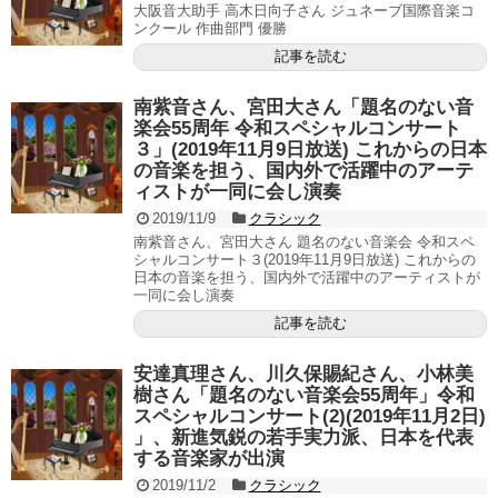
大阪音大助手 高木日向子さん ジュネーブ国際音楽コ
ンクール 作曲部門 優勝
記事を読む
南紫音さん、宮田大さん「題名のない音
楽会55周年 令和スペシャルコンサート
３」(2019年11月9日放送) これからの日本
の音楽を担う、国内外で活躍中のアーテ
ィストが一同に会し演奏
2019/11/9
クラシック
南紫音さん、宮田大さん 題名のない音楽会 令和スペ
シャルコンサート３(2019年11月9日放送) これからの
日本の音楽を担う、国内外で活躍中のアーティストが
一同に会し演奏
記事を読む
安達真理さん、川久保賜紀さん、小林美
樹さん「題名のない音楽会55周年」令和
スペシャルコンサート(2)(2019年11月2日)
」、新進気鋭の若手実力派、日本を代表
する音楽家が出演
2019/11/2
クラシック