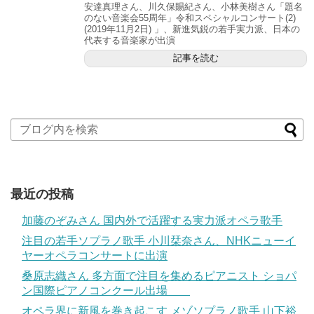
安達真理さん、川久保賜紀さん、小林美樹さん「題名
のない音楽会55周年」令和スペシャルコンサート(2)
(2019年11月2日) 」、新進気鋭の若手実力派、日本の
代表する音楽家が出演
記事を読む
最近の投稿
加藤のぞみさん 国内外で活躍する実力派オペラ歌手
注目の若手ソプラノ歌手 小川栞奈さん、NHKニューイ
ヤーオペラコンサートに出演
桑原志織さん 多方面で注目を集めるピアニスト ショパ
ン国際ピアノコンクール出場
オペラ界に新風を巻き起こす メゾソプラノ歌手 山下裕