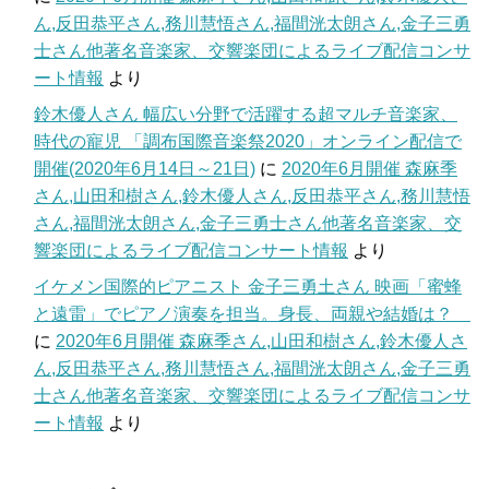
ん,反田恭平さん,務川慧悟さん,福間洸太朗さん,金子三勇
士さん他著名音楽家、交響楽団によるライブ配信コンサ
ート情報
より
鈴木優人さん 幅広い分野で活躍する超マルチ音楽家、
時代の寵児 「調布国際音楽祭2020」オンライン配信で
開催(2020年6月14日～21日)
に
2020年6月開催 森麻季
さん,山田和樹さん,鈴木優人さん,反田恭平さん,務川慧悟
さん,福間洸太朗さん,金子三勇士さん他著名音楽家、交
響楽団によるライブ配信コンサート情報
より
イケメン国際的ピアニスト 金子三勇土さん 映画「蜜蜂
と遠雷」でピアノ演奏を担当。身長、両親や結婚は？
に
2020年6月開催 森麻季さん,山田和樹さん,鈴木優人さ
ん,反田恭平さん,務川慧悟さん,福間洸太朗さん,金子三勇
士さん他著名音楽家、交響楽団によるライブ配信コンサ
ート情報
より