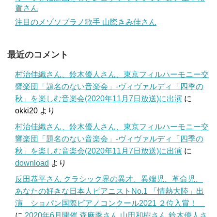
賀さん
注目のメゾソプラノ歌手 山際きみ佳さん
最近のコメント
村治佳織さん、鈴木優人さん、東京フィルハーモニー交
響楽団「題名のない音楽会」-ヴィヴァルディ「四季の
秋」を楽しむ音楽会(2020年11月7日放送)に出演
に
okki20
より
村治佳織さん、鈴木優人さん、東京フィルハーモニー交
響楽団「題名のない音楽会」-ヴィヴァルディ「四季の
秋」を楽しむ音楽会(2020年11月7日放送)に出演
に
download
より
反田恭平さん クラシック界の異才、異端児、革命児、
あなたの好きな日本人ピアニストNo.1 「情熱大陸」出
演 ショパン国際ピアノコンクール2021 ２位入賞！
に
2020年6月開催 森麻季さん,山田和樹さん,鈴木優人さ