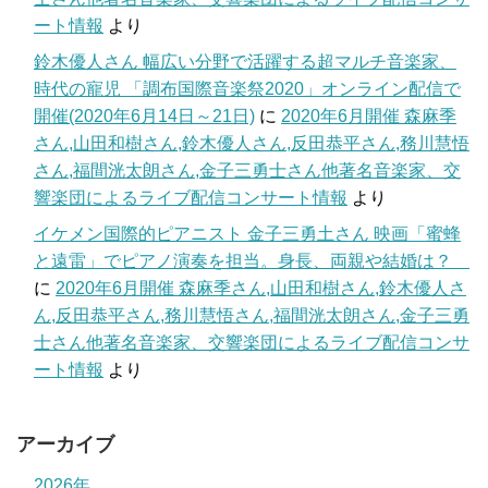
ート情報
より
鈴木優人さん 幅広い分野で活躍する超マルチ音楽家、
時代の寵児 「調布国際音楽祭2020」オンライン配信で
開催(2020年6月14日～21日)
に
2020年6月開催 森麻季
さん,山田和樹さん,鈴木優人さん,反田恭平さん,務川慧悟
さん,福間洸太朗さん,金子三勇士さん他著名音楽家、交
響楽団によるライブ配信コンサート情報
より
イケメン国際的ピアニスト 金子三勇土さん 映画「蜜蜂
と遠雷」でピアノ演奏を担当。身長、両親や結婚は？
に
2020年6月開催 森麻季さん,山田和樹さん,鈴木優人さ
ん,反田恭平さん,務川慧悟さん,福間洸太朗さん,金子三勇
士さん他著名音楽家、交響楽団によるライブ配信コンサ
ート情報
より
アーカイブ
2026年