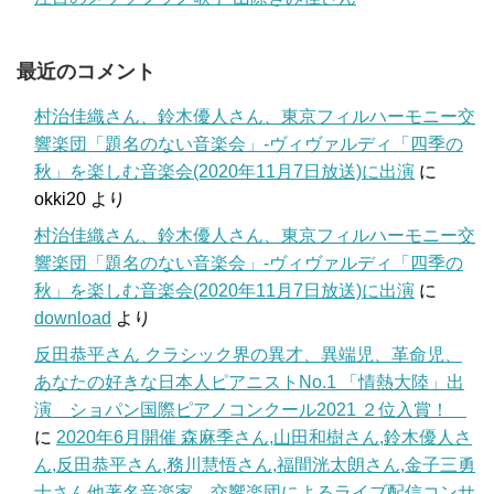
最近のコメント
村治佳織さん、鈴木優人さん、東京フィルハーモニー交
響楽団「題名のない音楽会」-ヴィヴァルディ「四季の
秋」を楽しむ音楽会(2020年11月7日放送)に出演
に
okki20
より
村治佳織さん、鈴木優人さん、東京フィルハーモニー交
響楽団「題名のない音楽会」-ヴィヴァルディ「四季の
秋」を楽しむ音楽会(2020年11月7日放送)に出演
に
download
より
反田恭平さん クラシック界の異才、異端児、革命児、
あなたの好きな日本人ピアニストNo.1 「情熱大陸」出
演 ショパン国際ピアノコンクール2021 ２位入賞！
に
2020年6月開催 森麻季さん,山田和樹さん,鈴木優人さ
ん,反田恭平さん,務川慧悟さん,福間洸太朗さん,金子三勇
士さん他著名音楽家、交響楽団によるライブ配信コンサ