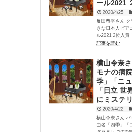
ール202
2020/4/25
反田恭平さん 
きな日本人ピアニ
ル2021 2位入賞
記事を読む
横山令奈さ
モナの病院
季」「ニ
「日立 世界
にミステ
2020/4/22
横山令奈さん 
曲名「四季」「
ぎ発見!」(20