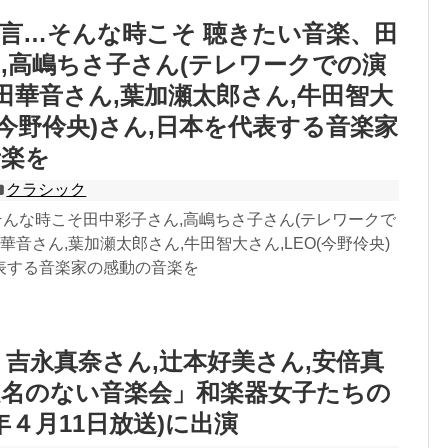
言…そんな時こそ 聴きたい音楽、田
,高嶋ちさ子さん(テレワークでの演
松田華音さん,葉加瀬太郎さん,牛田智大
O(今野伶央)さん,日本を代表する音楽家
音楽を
クラシック
.そんな時こそ田中彩子さん,高嶋ちさ子さん(テレワークで
田華音さん,葉加瀬太郎さん,牛田智大さん,LEO(今野伶央)
表する音楽家の感動の音楽を
 吉永真奈さん,辻本好美さん,安倍真
題名のない音楽会」和楽器女子たちの
0年４月11日放送)に出演