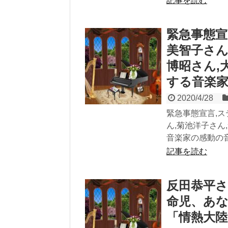
記事を読む
緊急事態宣
美智子さん
博昭さん,
する音楽
2020/4/28
緊急事態宣言,ス
ん,菊池洋子さん
音楽家の感動の
記事を読む
反田恭平さ
命児、あな
「情熱大