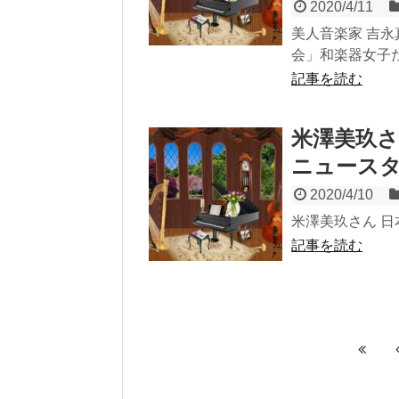
2020/4/11
美人音楽家 吉永
会」和楽器女子た
記事を読む
米澤美玖さ
ニュースタ
2020/4/10
米澤美玖さん 
記事を読む