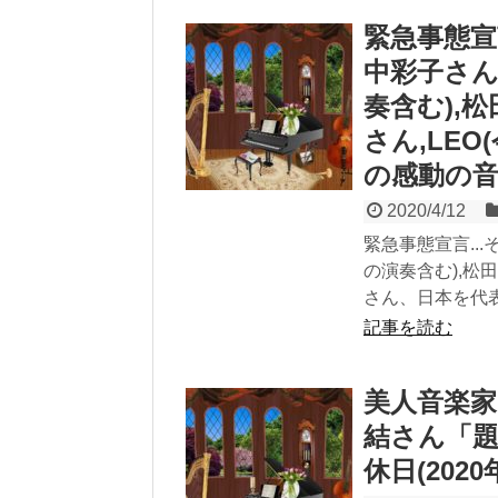
緊急事態宣
中彩子さん
奏含む),
さん,LE
の感動の
2020/4/12
緊急事態宣言..
の演奏含む),松
さん、日本を代
記事を読む
美人音楽家
結さん「
休日(202