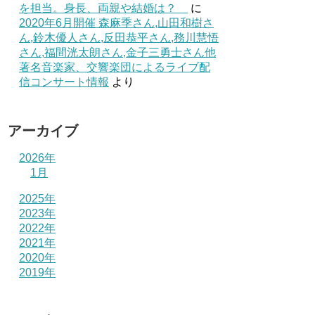
を担当。身長、両親や結婚は？
に
2020年6月開催 森麻季さん,山田和樹さ
ん,鈴木優人さん,反田恭平さん,務川慧悟
さん,福間洸太朗さん,金子三勇士さん他
著名音楽家、交響楽団によるライブ配
信コンサート情報
より
アーカイブ
2026年
1月
2025年
2023年
2022年
2021年
2020年
2019年