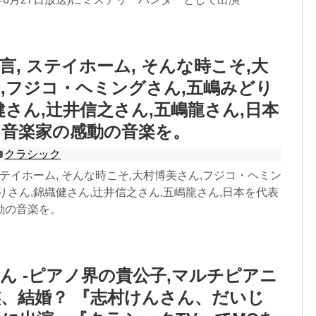
言, ステイホーム, そんな時こそ,大
,フジコ・ヘミングさん,五嶋みどり
健さん,辻井信之さん,五嶋龍さん,日本
る音楽家の感動の音楽を。
クラシック
ステイホーム, そんな時こそ,大村博美さん,フジコ・ヘミン
りさん,錦織健さん,辻井信之さん,五嶋龍さん,日本を代表
動の音楽を。
ん -ピアノ界の貴公子,マルチピアニ
、結婚？ 『志村けんさん、だいじ