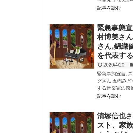
記事を読む
緊急事態宣
村博美さん
さん,錦織
を代表す
2020/4/20
緊急事態宣言, 
グさん,五嶋みど
する音楽家の感
記事を読む
清塚信也さ
スト、家族