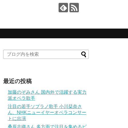
最近の投稿
加藤のぞみさん 国内外で活躍する実力
派オペラ歌手
注目の若手ソプラノ歌手 小川栞奈さ
ん、NHKニューイヤーオペラコンサー
トに出演
桑原志織さん 多方面で注目を集めるピ