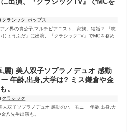
に出演、『クラシックTV』でMCを
。
クラシック
,
ポップス
ピアノ界の貴公子,マルチピアニスト、家族、結婚？ 『志
いじょうぶだ』に出演、『クラシックTV』でMCを務め
華,麗) 美人双子ソプラノデュオ 感動
ー 年齢,出身,大学は? ミス鎌倉や金
も。
クラシック
) 美人双子ソプラノデュオ 感動のハーモニー 年齢,出身,大
や金八先生出演も。