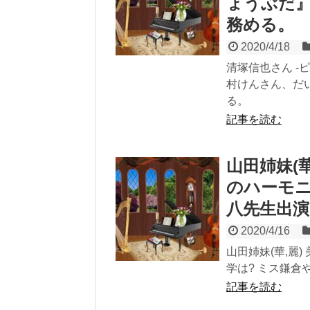
ょうぶだ』
務める
2020/4/18
清塚信也さん -
村けんさん、だ
る。
記事を読む
山田姉妹(
のハーモニ
八先生出演
2020/4/16
山田姉妹(華,麗
学は? ミス鎌倉
記事を読む