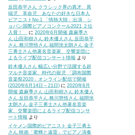
反田恭平さん クラシック界の異才、異
端児、革命児、あなたの好きな日本人
ピアニストNo.1 「情熱大陸」出演 シ
ョパン国際ピアノコンクール2021 ２位
入賞！
に
2020年6月開催 森麻季さ
ん,山田和樹さん,鈴木優人さん,反田恭平
さん,務川慧悟さん,福間洸太朗さん,金子
三勇士さん他著名音楽家、交響楽団に
よるライブ配信コンサート情報
より
鈴木優人さん 幅広い分野で活躍する超
マルチ音楽家、時代の寵児 「調布国際
音楽祭2020」オンライン配信で開催
(2020年6月14日～21日)
に
2020年6月
開催 森麻季さん,山田和樹さん,鈴木優人
さん,反田恭平さん,務川慧悟さん,福間洸
太朗さん,金子三勇士さん他著名音楽
家、交響楽団によるライブ配信コンサ
ート情報
より
イケメン国際的ピアニスト 金子三勇土
さん 映画「蜜蜂と遠雷」でピアノ演奏