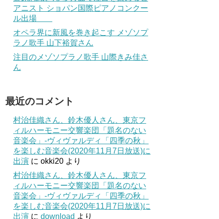
アニスト ショパン国際ピアノコンクー
ル出場
オペラ界に新風を巻き起こす メゾソプ
ラノ歌手 山下裕賀さん
注目のメゾソプラノ歌手 山際きみ佳さ
ん
最近のコメント
村治佳織さん、鈴木優人さん、東京フ
ィルハーモニー交響楽団「題名のない
音楽会」-ヴィヴァルディ「四季の秋」
を楽しむ音楽会(2020年11月7日放送)に
出演
に
okki20
より
村治佳織さん、鈴木優人さん、東京フ
ィルハーモニー交響楽団「題名のない
音楽会」-ヴィヴァルディ「四季の秋」
を楽しむ音楽会(2020年11月7日放送)に
出演
に
download
より