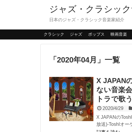
ジャズ・クラシック
日本のジャズ・クラシック音楽家紹介
クラシック
ジャズ
ポップス
映画音楽
「
2020年04月
」
一覧
X JAPA
ない音楽会(
トラで歌
2020/4/29
X JAPANのTo
放送)-Toshl