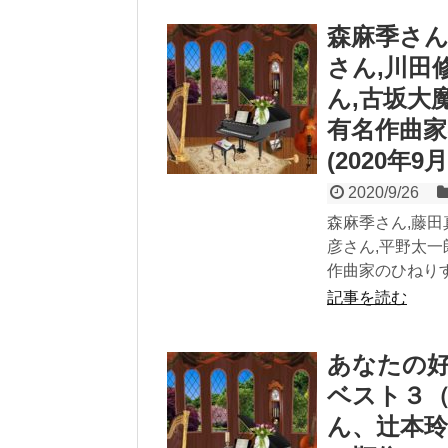
森麻季さん
さん,川田
ん,古坂大
有名作曲
(2020年
2020/9/26
森麻季さん,藤田
彦さん,平野太
作曲家のひねりす
記事を読む
あなたの
ベスト３
ん、辻本