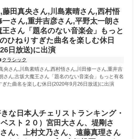
,藤田真央さん,川島素晴さん,西村悟
修一さん,重井吉彦さん,平野太一朗さ
魔王さん「題名のない音楽会」もっと
家のひねりすぎた曲名を楽しむ休日
9月26日放送)に出演
クラシック
真央さん,川島素晴さん,西村悟さん,川田修一さん,重井吉
一朗さん,古坂大魔王さん「題名のない音楽会」もっと有名
ぎた曲名を楽しむ休日(2020年9月26日放送)に出演
好きな日本人チェリストランキング・
（ベスト２０）宮田大さん、堤剛さ
玲さん、上村文乃さん、遠藤真理さん