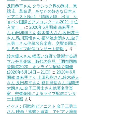
反田恭平さん クラシック界の異才、異
端児、革命児、あなたの好きな日本人
ピアニストNo.1 「情熱大陸」出演 シ
ョパン国際ピアノコンクール2021 ２位
入賞！
に
2020年6月開催 森麻季さ
ん,山田和樹さん,鈴木優人さん,反田恭平
さん,務川慧悟さん,福間洸太朗さん,金子
三勇士さん他著名音楽家、交響楽団に
よるライブ配信コンサート情報
より
鈴木優人さん 幅広い分野で活躍する超
マルチ音楽家、時代の寵児 「調布国際
音楽祭2020」オンライン配信で開催
(2020年6月14日～21日)
に
2020年6月
開催 森麻季さん,山田和樹さん,鈴木優人
さん,反田恭平さん,務川慧悟さん,福間洸
太朗さん,金子三勇士さん他著名音楽
家、交響楽団によるライブ配信コンサ
ート情報
より
イケメン国際的ピアニスト 金子三勇土
さん 映画「蜜蜂と遠雷」でピアノ演奏