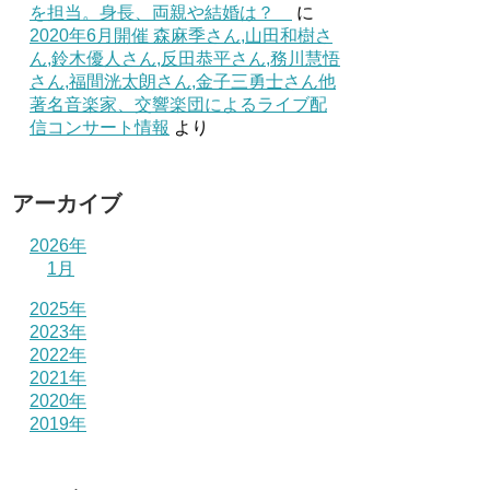
を担当。身長、両親や結婚は？
に
2020年6月開催 森麻季さん,山田和樹さ
ん,鈴木優人さん,反田恭平さん,務川慧悟
さん,福間洸太朗さん,金子三勇士さん他
著名音楽家、交響楽団によるライブ配
信コンサート情報
より
アーカイブ
2026年
1月
2025年
2023年
2022年
2021年
2020年
2019年