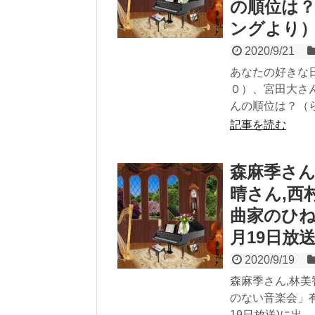
の順位は？
ングより
2020/9/21
あなたの好きな
０）、宮田大さ
んの順位は？（
記事を読む
森麻季さん
晴さん,西
曲家のひね
月19日放
2020/9/19
森麻季さん,林美
のない音楽会」有
19日放送)に出