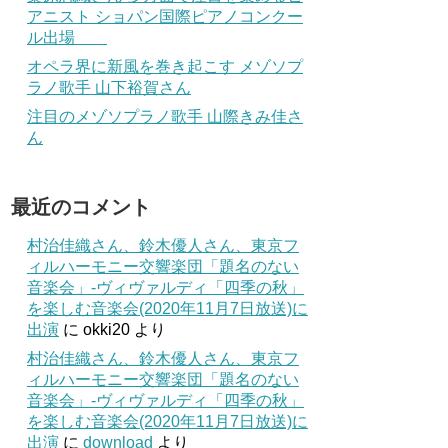
アニスト ショパン国際ピアノコンクー
ル出場
オペラ界に新風を巻き起こす メゾソプ
ラノ歌手 山下裕賀さん
注目のメゾソプラノ歌手 山際きみ佳さ
ん
最近のコメント
村治佳織さん、鈴木優人さん、東京フ
ィルハーモニー交響楽団「題名のない
音楽会」-ヴィヴァルディ「四季の秋」
を楽しむ音楽会(2020年11月7日放送)に
出演
に
okki20
より
村治佳織さん、鈴木優人さん、東京フ
ィルハーモニー交響楽団「題名のない
音楽会」-ヴィヴァルディ「四季の秋」
を楽しむ音楽会(2020年11月7日放送)に
出演
に
download
より