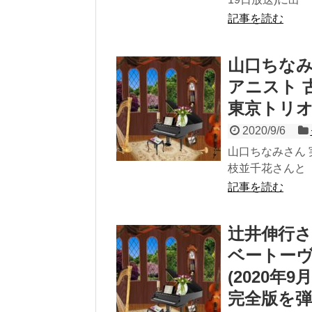
記事を読む
山口ちなみ
アニスト 
東京トリ
2020/9/6
山口ちなみさん
枝並千花さんと
記事を読む
辻井伸行さ
ベートー
(2020年
完全版を弾く