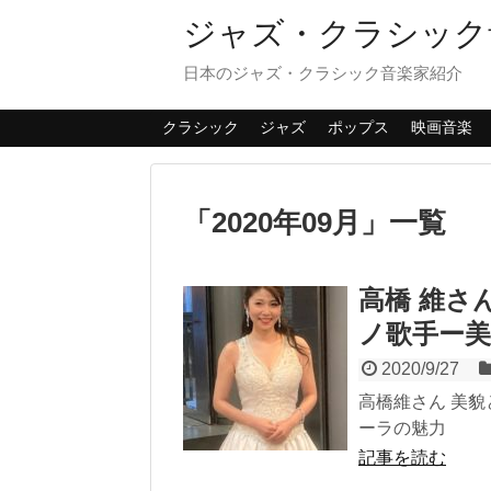
ジャズ・クラシック
日本のジャズ・クラシック音楽家紹介
クラシック
ジャズ
ポップス
映画音楽
「
2020年09月
」
一覧
高橋 維さ
ノ歌手ー
2020/9/27
高橋維さん 美
ーラの魅力
記事を読む