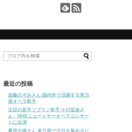
最近の投稿
加藤のぞみさん 国内外で活躍する実力
派オペラ歌手
注目の若手ソプラノ歌手 小川栞奈さ
ん、NHKニューイヤーオペラコンサー
トに出演
桑原志織さん 多方面で注目を集めるピ