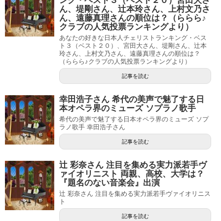
ング・ベスト３（ベスト２０）宮田大さ
ん、堤剛さん、辻本玲さん、上村文乃さ
ん、遠藤真理さんの順位は？（ららら♪
クラブの人気投票ランキングより）
あなたの好きな日本人チェリストランキング・ベス
ト３（ベスト２０）、宮田大さん、堤剛さん、辻本
玲さん、上村文乃さん、遠藤真理さんの順位は？
（ららら♪クラブの人気投票ランキングより）
記事を読む
幸田浩子さん 希代の美声で魅了する日
本オペラ界のミューズ ソプラノ歌手
希代の美声で魅了する日本オペラ界のミューズ ソプ
ラノ歌手 幸田浩子さん
記事を読む
辻 彩奈さん 注目を集める実力派若手ヴ
ァイオリニスト 両親、高校、大学は？
『題名のない音楽会』出演
辻 彩奈さん 注目を集める実力派若手ヴァイオリニス
ト
記事を読む