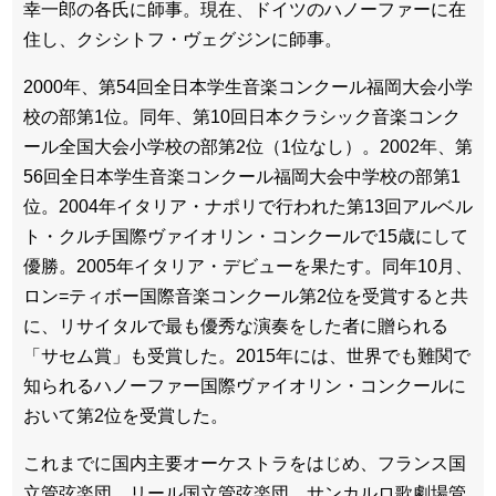
幸一郎の各氏に師事。現在、ドイツのハノーファーに在
住し、クシシトフ・ヴェグジンに師事。
2000年、第54回全日本学生音楽コンクール福岡大会小学
校の部第1位。同年、第10回日本クラシック音楽コンク
ール全国大会小学校の部第2位（1位なし）。2002年、第
56回全日本学生音楽コンクール福岡大会中学校の部第1
位。2004年イタリア・ナポリで行われた第13回アルベル
ト・クルチ国際ヴァイオリン・コンクールで15歳にして
優勝。2005年イタリア・デビューを果たす。同年10月、
ロン=ティボー国際音楽コンクール第2位を受賞すると共
に、リサイタルで最も優秀な演奏をした者に贈られる
「サセム賞」も受賞した。2015年には、世界でも難関で
知られるハノーファー国際ヴァイオリン・コンクールに
おいて第2位を受賞した。
これまでに国内主要オーケストラをはじめ、フランス国
立管弦楽団、リール国立管弦楽団、サンカルロ歌劇場管