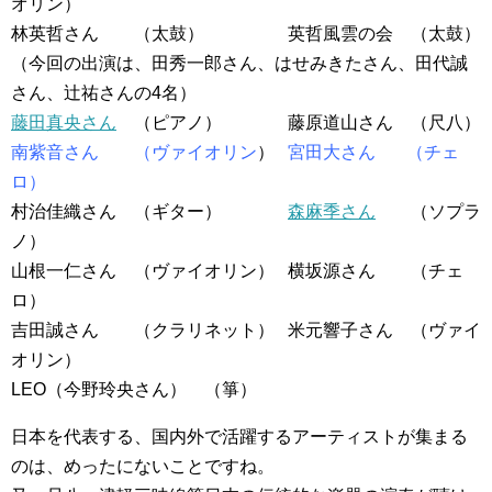
オリン）
林英哲さん （太鼓） 英哲風雲の会 （太鼓）
（今回の出演は、田秀一郎さん、はせみきたさん、田代誠
さん、辻祐さんの4名）
藤田真央さん
（ピアノ） 藤原道山さん （尺八）
南紫音さん
（ヴァイオリン
）
宮田大さん
（チェ
ロ）
村治佳織さん （ギター）
森麻季さん
（ソプラ
ノ）
山根一仁さん （ヴァイオリン） 横坂源さん （チェ
ロ）
吉田誠さん （クラリネット） 米元響子さん （ヴァイ
オリン）
LEO（今野玲央さん） （箏）
日本を代表する、国内外で活躍するアーティストが集まる
のは、めったにないことですね。