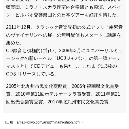
弦楽団、ミラノ・スカラ座室内合奏団とも協演、スペイ
ン・ビルバオ交響楽団との日本ツアーも好評を博した。
2011年12月、クラシック音楽界初の公式アプリ「南紫音
のヴァイオリンへの扉」の無料配信もスタートし話題を
集めた。
CD録音も積極的に行い、2008年3月にユニバーサルミュ
ージックの新レーベル「UCJジャパン」の第一弾アーテ
ィストとしてCDデビューも果たし、これまでに3枚の
CDをリリースしている。
2005年北九州市民文化奨励賞、2006年福岡県文化賞受
賞。2010年第11回ホテルオークラ賞受賞。2011年第21
回出光音楽賞受賞。2017年北九州市民文化賞受賞。
（出展：amati-tokyo.com/artist/minami-shion.html ）