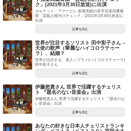
ク」(2021年3月30日放送)に出演
カルテット・アマービレ 新進気鋭の若手弦楽四重奏
団「芸能人格付けチェック」(2021年3月30日放送)に
出演
記事を読む
世界が注目するソリスト 田中彩子さん –
天使の歌声（華麗なハイコロラテゥー
ラ）、結婚？
世界が注目する、美人ソプラノ(ハイコロラテゥーラ)
田中彩子さん
記事を読む
伊藤悠貴さん 世界で活躍するチェリス
ト 『題名のない音楽会』出演
伊藤悠貴さん 世界で活躍するチェリスト 『題名のな
い音楽会』出演
記事を読む
あなたの好きな日本人チェリストランキ