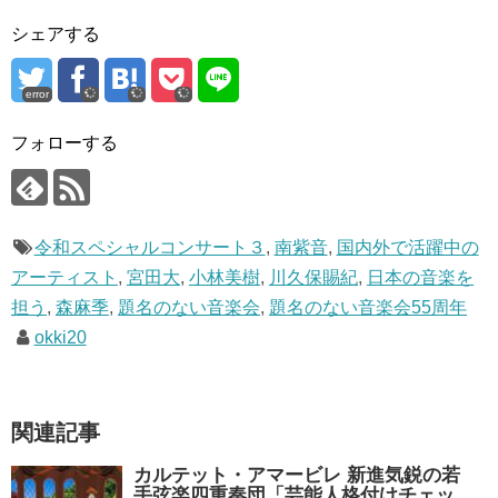
シェアする
error
フォローする
令和スペシャルコンサート３
,
南紫音
,
国内外で活躍中の
アーティスト
,
宮田大
,
小林美樹
,
川久保賜紀
,
日本の音楽を
担う
,
森麻季
,
題名のない音楽会
,
題名のない音楽会55周年
okki20
関連記事
カルテット・アマービレ 新進気鋭の若
手弦楽四重奏団「芸能人格付けチェッ