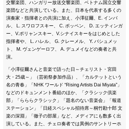
交響楽団、ハンガリー放送交響楽団、ベトナム国立交響
楽団などと共演している。また、日本を代表する多くの
演奏家・指揮者との共演に加え、小澤征爾、E. インバ
ル、 L. スワロフスキー、 C. ポッペン、 D. エッティンガ
ー、V.ポリャンスキー、V.シナイスキーをはじめとした
指揮者や、 L. ハレル、 G. クレーメル、 Y. バシュメッ
ト、 M. ヴェンゲーロフ、 A. デュメイなどの奏者と共
演。
「小澤征爾さんと音楽で語った日～チェリスト・宮田
大・25歳～」（芸術祭参加作品）、「カルテットという
名の青春」「NHK ワールド “Rising Artists Dai Miyata”」
などのドキュンメント番組のほか、「クラシック倶楽
部」「らららクラシック」「題名のない音楽会」「報道
ステーション」「日経スペシャル招待席～桐竹勘十郎 文
楽の深淵」「徹子の部屋」など、メディアにも数多く出
演している。また、チェロ奏者では異例のサントリーホ