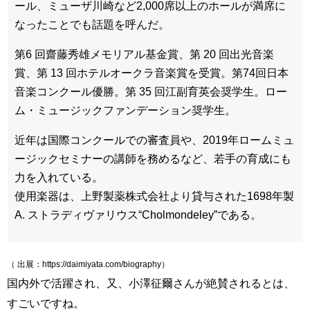
ール、ミューザ川崎など2,000席以上のホールが満席に
なったことでも話題を呼んだ。
第6 回齋藤秀雄メモリアル基金賞、第 20 回出光音楽
賞、第 13 回ホテルオークラ音楽賞を受賞。第74回日本
音楽コンクール優勝。第 35 回江副育英会奨学生。ロー
ム・ミュージックファンデーション奨学生。
近年は国際コンクールでの審査員や、2019年ロームミュ
ージックセミナーの講師を務めるなど、若手の育成にも
力を入れている。
使用楽器は、上野製薬株式会社より貸与された1698年製
A. ストラディヴァリウス“Cholmondeley”である。
（ 出展：https://daimiyata.com/biography）
国内外で活躍され、又、小澤征爾さんが絶賛されるとは、
すごいですね。