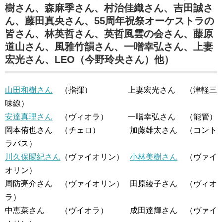
樹さん、森麻季さん、村治佳織さん、吉田誠さ
ん、藤田真央さん、55周年祝祭オーケストラの
皆さん、林英哲さん、英哲風雲の会さん、藤原
道山さん、風雅竹韻さん、一噌幸弘さん、上妻
宏光さん、LEO（今野玲央さん）他）
山田和樹さん
（指揮） 上妻宏光さん （津軽三
味線）
安達真理さん
（ヴィオラ） 一噌幸弘さん （能管）
岡本侑也さん （チェロ） 加藤雄太さん （コント
ラバス）
川久保賜紀さん
（ヴァイオリン）
小林美樹さん
（ヴァイ
オリン）
周防亮介さん （ヴァイオリン） 田原綾子さん （ヴィオ
ラ）
中恵菜さん （ヴイオラ） 成田達輝さん （ヴァイ