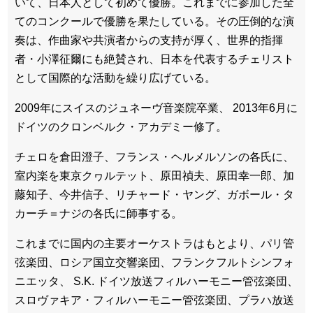
いて、日本人として初めて優勝。これまでに参加した全
てのコンクールで優勝を果たしている。その圧倒的な演
奏は、作曲家や共演者からの支持が厚く、世界的指揮
者・小澤征爾にも絶賛され、日本を代表するチェリスト
として国際的な活動を繰り広げている。
2009年にスイスのジュネーヴ音楽院卒業、 2013年6月に
ドイツのクロンベルク・アカデミー修了。
チェロを倉田澄子、フランス・ヘルメルソンの各氏に、
室内楽を東京クヮルテット、原田禎夫、原田幸一郎、加
藤知子、今井信子、リチャード・ヤング、ガボール・タ
カーチ＝ナジの各氏に師事する。
これまでに国内の主要オーケストラはもとより、パリ管
弦楽団、ロシア国立交響楽団、フランクフルトシンフォ
ニエッタ、 S.K. ドイツ放送フィルハーモニー管弦楽団、
スロヴァキア・フィルハーモニー管弦楽団、プラハ放送