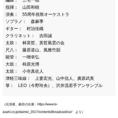
編曲： 三宅一徳
指揮： 山田和樹
演奏： 55周年祝祭オーケストラ
ソプラノ： 森麻季
ギター： 村治佳織
クラリネット： 吉田誠
太鼓： 林英哲、英哲風雲の会
尺八： 藤原道山、風雅竹韻
能管： 一噌幸弘
大鼓： 柿原光博
太鼓： 小寺真佐人
津軽三味線： 上妻宏光、山中信人、廣原武美
箏： LEO（今野玲央）、沢井流若手アンサンブル
（出演者、曲目の出展：https://www.tv-
asahi.co.jp/daimei_2017/contents/Broadcast/cur/ より）