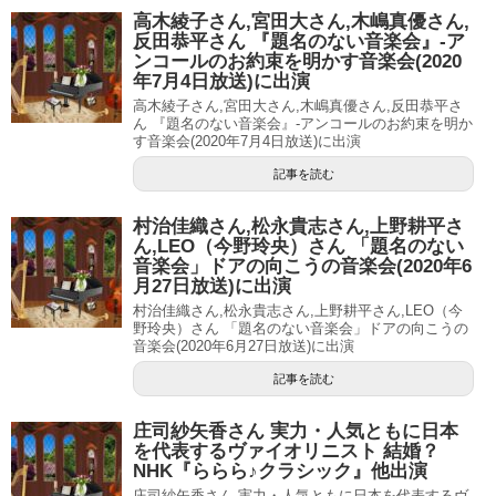
高木綾子さん,宮田大さん,木嶋真優さん,
反田恭平さん 『題名のない音楽会』-ア
ンコールのお約束を明かす音楽会(2020
年7月4日放送)に出演
高木綾子さん,宮田大さん,木嶋真優さん,反田恭平さ
ん 『題名のない音楽会』-アンコールのお約束を明か
す音楽会(2020年7月4日放送)に出演
記事を読む
村治佳織さん,松永貴志さん,上野耕平さ
ん,LEO（今野玲央）さん 「題名のない
音楽会」ドアの向こうの音楽会(2020年6
月27日放送)に出演
村治佳織さん,松永貴志さん,上野耕平さん,LEO（今
野玲央）さん 「題名のない音楽会」ドアの向こうの
音楽会(2020年6月27日放送)に出演
記事を読む
庄司紗矢香さん 実力・人気ともに日本
を代表するヴァイオリニスト 結婚？
NHK『ららら♪クラシック』他出演
庄司紗矢香さん 実力・人気ともに日本を代表するヴ