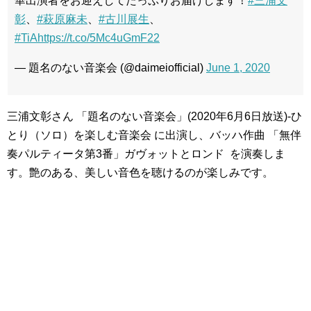
華出演者をお迎えしてたっぷりお届けします！
#三浦文
彰
、
#萩原麻未
、
#古川展生
、
#TiA
https://t.co/5Mc4uGmF22
— 題名のない音楽会 (@daimeiofficial)
June 1, 2020
三浦文彰さん 「題名のない音楽会」(2020年6月6日放送)-ひ
とり（ソロ）を楽しむ音楽会 に出演し、バッハ作曲 「無伴
奏パルティータ第3番」ガヴォットとロンド を演奏しま
す。艶のある、美しい音色を聴けるのが楽しみです。