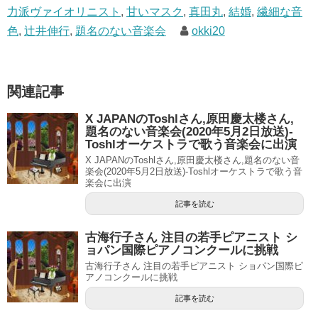
力派ヴァイオリニスト
,
甘いマスク
,
真田丸
,
結婚
,
繊細な音
色
,
辻井伸行
,
題名のない音楽会
okki20
関連記事
X JAPANのToshlさん,原田慶太楼さん,
題名のない音楽会(2020年5月2日放送)-
Toshlオーケストラで歌う音楽会に出演
X JAPANのToshlさん,原田慶太楼さん,題名のない音
楽会(2020年5月2日放送)-Toshlオーケストラで歌う音
楽会に出演
記事を読む
古海行子さん 注目の若手ピアニスト シ
ョパン国際ピアノコンクールに挑戦
古海行子さん 注目の若手ピアニスト ショパン国際ピ
アノコンクールに挑戦
記事を読む