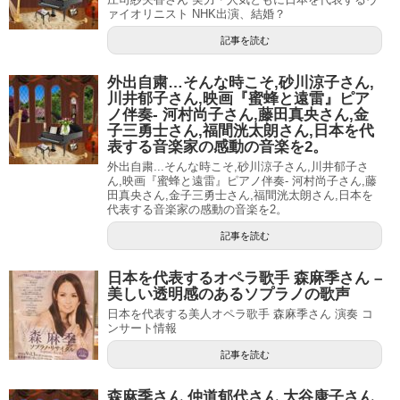
ァイオリニスト NHK出演、結婚？
記事を読む
外出自粛…そんな時こそ,砂川涼子さん,
川井郁子さん,映画『蜜蜂と遠雷』ピア
ノ伴奏- 河村尚子さん,藤田真央さん,金
子三勇士さん,福間洸太朗さん,日本を代
表する音楽家の感動の音楽を2。
外出自粛...そんな時こそ,砂川涼子さん,川井郁子さ
ん,映画『蜜蜂と遠雷』ピアノ伴奏- 河村尚子さん,藤
田真央さん,金子三勇士さん,福間洸太朗さん,日本を
代表する音楽家の感動の音楽を2。
記事を読む
日本を代表するオペラ歌手 森麻季さん –
美しい透明感のあるソプラノの歌声
日本を代表する美人オペラ歌手 森麻季さん 演奏 コ
ンサート情報
記事を読む
森麻季さん,仲道郁代さん,大谷康子さん,