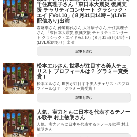
千住真理子さん「東日本大震災 復興支
援 チャリティコンサート クラシック・
エイドVol.10」(８月31日14時～)(LIVE
配信あり)出演
森麻季さん,仲道郁代さん,大谷康子さん,千住真理子
さん 「東日本大震災 復興支援 チャリティコンサー
ト クラシック・エイドVol.10」(８月31日(月)14時～)
(LIVE配信あり）出演
記事を読む
松本エルさん 世界が注目する美人チェ
リスト プロフィールは？ グラミー賞受
賞！
松本エルさん 世界が注目する美人チェリストのプロ
フィールは？ グラミー賞受賞！
記事を読む
人気、実力ともに日本を代表するテノー
ル歌手 村上敏明さん
人気、実力ともに日本を代表するテノール歌手 村上
敏明さん