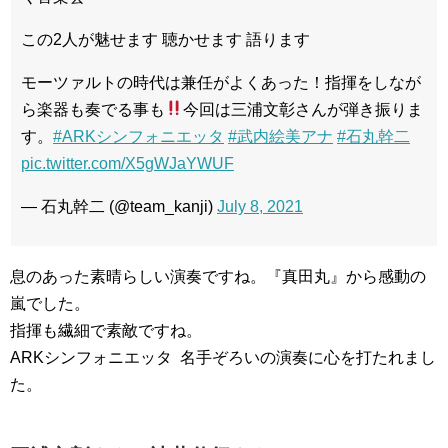
この2人が魅せます 聴かせます 語ります
モーツァルトの時代は兼任がよくあった！指揮をしなが
ら楽器も奏でる事も
今回は三浦文彰さんが弾き振りま
す。
#ARKシンフォニエッタ
#武内絵美アナ
#石丸幹二
pic.twitter.com/X5gWJaYWUF
— 石丸幹二 (@team_kanji)
July 8, 2021
息のあった素晴らしい演奏ですね。『真田丸』から感動の
嵐でした。
指揮も繊細で素敵ですね。
ARKシンフォニエッタ 名手ぞろいの演奏に心を打たれまし
た。