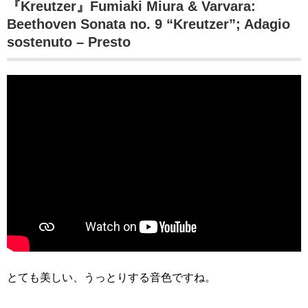
『Kreutzer』Fumiaki Miura & Varvara:
Beethoven Sonata no. 9 “Kreutzer”; Adagio
sostenuto – Presto
とても美しい、うっとりする音色ですね。