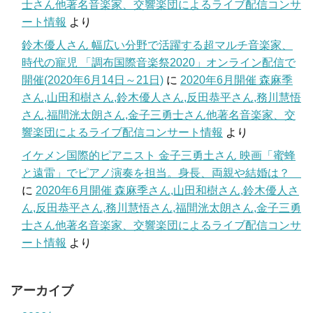
士さん他著名音楽家、交響楽団によるライブ配信コンサ
ート情報
より
鈴木優人さん 幅広い分野で活躍する超マルチ音楽家、
時代の寵児 「調布国際音楽祭2020」オンライン配信で
開催(2020年6月14日～21日)
に
2020年6月開催 森麻季
さん,山田和樹さん,鈴木優人さん,反田恭平さん,務川慧悟
さん,福間洸太朗さん,金子三勇士さん他著名音楽家、交
響楽団によるライブ配信コンサート情報
より
イケメン国際的ピアニスト 金子三勇土さん 映画「蜜蜂
と遠雷」でピアノ演奏を担当。身長、両親や結婚は？
に
2020年6月開催 森麻季さん,山田和樹さん,鈴木優人さ
ん,反田恭平さん,務川慧悟さん,福間洸太朗さん,金子三勇
士さん他著名音楽家、交響楽団によるライブ配信コンサ
ート情報
より
アーカイブ