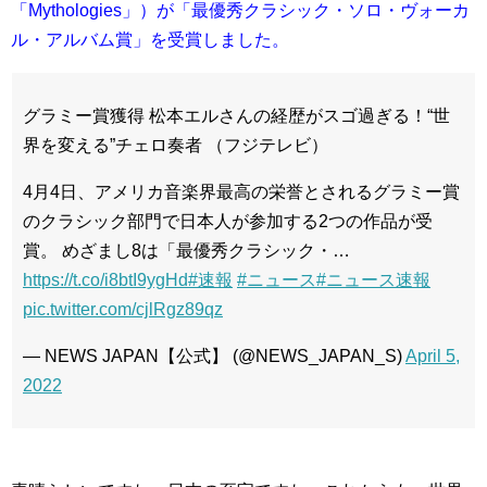
「Mythologies」）が「最優秀クラシック・ソロ・ヴォーカ
ル・アルバム賞」を受賞しました。
グラミー賞獲得 松本エルさんの経歴がスゴ過ぎる！“世
界を変える”チェロ奏者 （フジテレビ）
4月4日、アメリカ音楽界最高の栄誉とされるグラミー賞
のクラシック部門で日本人が参加する2つの作品が受
賞。 めざまし8は「最優秀クラシック・…
https://t.co/i8btI9ygHd
#速報
#ニュース
#ニュース速報
pic.twitter.com/cjlRgz89qz
— NEWS JAPAN【公式】 (@NEWS_JAPAN_S)
April 5,
2022