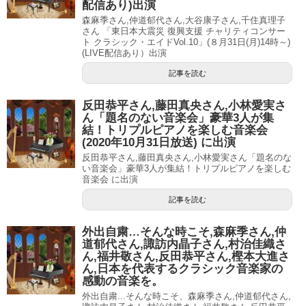
配信あり)出演
森麻季さん,仲道郁代さん,大谷康子さん,千住真理子
さん 「東日本大震災 復興支援 チャリティコンサー
ト クラシック・エイドVol.10」(８月31日(月)14時～)
(LIVE配信あり）出演
記事を読む
反田恭平さん,藤田真央さん,小林愛実さ
ん「題名のない音楽会」豪華3人が集
結！トリプルピアノを楽しむ音楽会
(2020年10月31日放送) に出演
反田恭平さん,藤田真央さん,小林愛実さん「題名のな
い音楽会」豪華3人が集結！トリプルピアノを楽しむ
音楽会 に出演
記事を読む
外出自粛…そんな時こそ,森麻季さん,仲
道郁代さん,諏訪内晶子さん,村治佳織さ
ん,福井敬さん,反田恭平さん,樫本大進さ
ん,日本を代表するクラシック音楽家の
感動の音楽を。
外出自粛...そんな時こそ、森麻季さん,仲道郁代さん,