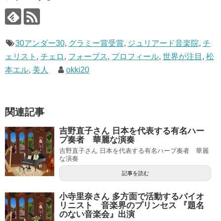
30アンダー30
,
グラミー賞受賞
,
ジュリアード音楽院
,
チ
ェリスト
,
チェロ
,
フォーブス
,
プロフィール
,
世界が注目
,
松
本エル
,
美人
okki20
関連記事
吉野直子さん 日本を代表する有名ハー
プ奏者 華麗な演奏
吉野直子さん 日本を代表する有名ハープ奏者 華麗
な演奏
記事を読む
小寺里奈さん 多方面で活動するバイオ
リニスト 音楽界のプリンセス 『題名
のない音楽会』出演