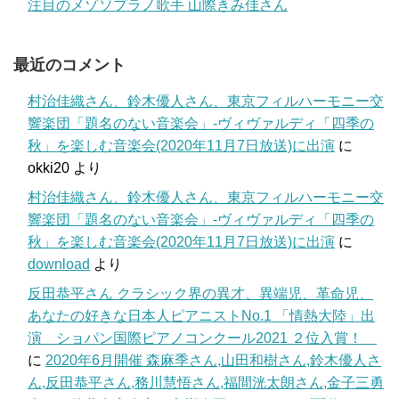
注目のメゾソプラノ歌手 山際きみ佳さん
最近のコメント
村治佳織さん、鈴木優人さん、東京フィルハーモニー交
響楽団「題名のない音楽会」-ヴィヴァルディ「四季の
秋」を楽しむ音楽会(2020年11月7日放送)に出演
に
okki20
より
村治佳織さん、鈴木優人さん、東京フィルハーモニー交
響楽団「題名のない音楽会」-ヴィヴァルディ「四季の
秋」を楽しむ音楽会(2020年11月7日放送)に出演
に
download
より
反田恭平さん クラシック界の異才、異端児、革命児、
あなたの好きな日本人ピアニストNo.1 「情熱大陸」出
演 ショパン国際ピアノコンクール2021 ２位入賞！
に
2020年6月開催 森麻季さん,山田和樹さん,鈴木優人さ
ん,反田恭平さん,務川慧悟さん,福間洸太朗さん,金子三勇