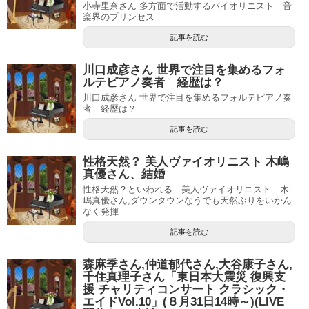
小寺里奈さん 多方面で活動するバイオリニスト 音
楽界のプリンセス
記事を読む
川口成彦さん 世界で注目を集めるフォ
ルテピアノ奏者 経歴は？
川口成彦さん 世界で注目を集めるフォルテピアノ奏
者 経歴は？
記事を読む
性格天然？ 美人ヴァイオリニスト 木嶋
真優さん、結婚
性格天然？といわれる 美人ヴァイオリニスト 木
嶋真優さん,ダウンタウンなうでも天然ぶりをいかん
なく発揮
記事を読む
森麻季さん,仲道郁代さん,大谷康子さん,
千住真理子さん「東日本大震災 復興支
援 チャリティコンサート クラシック・
エイドVol.10」(８月31日14時～)(LIVE