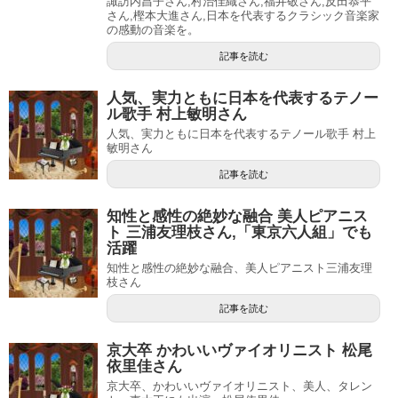
諏訪内昌子さん,村治佳織さん,福井敬さん,反田恭平
さん,樫本大進さん,日本を代表するクラシック音楽家
の感動の音楽を。
記事を読む
人気、実力ともに日本を代表するテノー
ル歌手 村上敏明さん
人気、実力ともに日本を代表するテノール歌手 村上
敏明さん
記事を読む
知性と感性の絶妙な融合 美人ピアニス
ト 三浦友理枝さん,「東京六人組」でも
活躍
知性と感性の絶妙な融合、美人ピアニスト三浦友理
枝さん
記事を読む
京大卒 かわいいヴァイオリニスト 松尾
依里佳さん
京大卒、かわいいヴァイオリニスト、美人、タレン