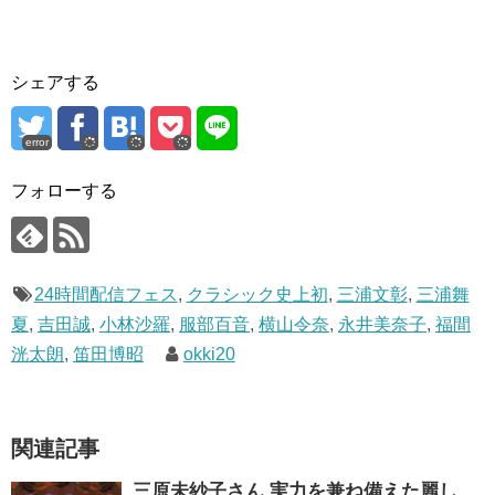
シェアする
error
フォローする
24時間配信フェス
,
クラシック史上初
,
三浦文彰
,
三浦舞
夏
,
吉田誠
,
小林沙羅
,
服部百音
,
横山令奈
,
永井美奈子
,
福間
洸太朗
,
笛田博昭
okki20
関連記事
三原未紗子さん 実力を兼ね備えた麗し