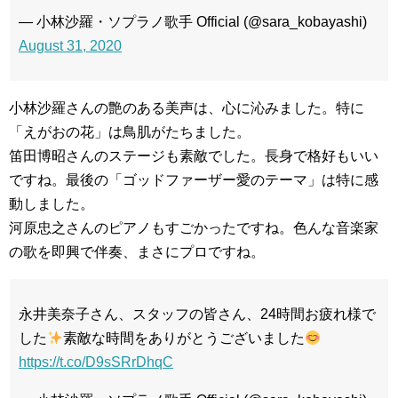
— 小林沙羅・ソプラノ歌手 Official (@sara_kobayashi)
August 31, 2020
小林沙羅さんの艶のある美声は、心に沁みました。特に
「えがおの花」は鳥肌がたちました。
笛田博昭さんのステージも素敵でした。長身で格好もいい
ですね。最後の「ゴッドファーザー愛のテーマ」は特に感
動しました。
河原忠之さんのピアノもすごかったですね。色んな音楽家
の歌を即興で伴奏、まさにプロですね。
永井美奈子さん、スタッフの皆さん、24時間お疲れ様で
した
素敵な時間をありがとうございました
https://t.co/D9sSRrDhqC