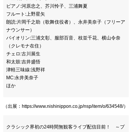
ピアノ:河原忠之、芥川怜子、三浦舞夏
フルート:上野星矢
朗読:片岡千之助（歌舞伎役者）、永井美奈子（フリーア
ナウンサー）
バイオリン:三浦文彰、服部百音、枝並千花、横山令奈
（クレモナ在住）
チェロ:古川展生
和太鼓:吉井盛悟
津軽三味線:浅野祥
MC:永井美奈子
ほか
（出展：https://www.nishinippon.co.jp/nsp/item/o/634548/）
クラシック界初の24時間無観客ライブ配信目前！ ～プ