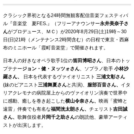
クラシック界初となる24時間無観客配信音楽フェスティバ
ル『音楽堂 夏FES.』（フリーアナウンサー
永井美奈子さ
ん
がプロデュース、ＭＣ）が2020年8月29日(土)19時～30
日(日)21時（メンテナンス2時間含む）の日程で東京・西麻
布のミニホール「霞町音楽堂」で開催されます。
日本人の好きなオペラ歌手1位の
笛田博昭さん
、日本のトッ
プテナー
ジョン・健・ヌッツォさん
、ソプラノ歌手
小林沙
羅さん、
日本を代表するヴァイオリニスト
三浦文彰さん
(妹のピアニスト
三浦舞夏さん
と共演)、
服部百音さん、
イタ
リアクレモナの病院屋上からのヴァイオリン演奏で世界中
に感動、癒しを巻き起こした
横山令奈さん、
映画「蜜蜂と
遠雷」伴奏でも有名な
福間洸太朗さん、
チェリスト
吉田誠
さん、
歌舞伎役者
片岡千之助さん
の朗読他、豪華アーティ
ストが出演します。