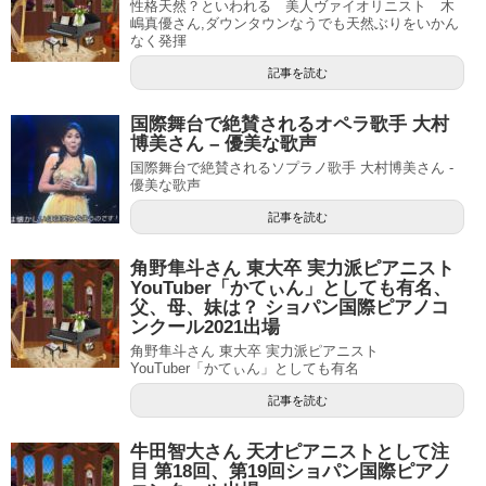
性格天然？といわれる 美人ヴァイオリニスト 木
嶋真優さん,ダウンタウンなうでも天然ぶりをいかん
なく発揮
記事を読む
国際舞台で絶賛されるオペラ歌手 大村
博美さん – 優美な歌声
国際舞台で絶賛されるソプラノ歌手 大村博美さん -
優美な歌声
記事を読む
角野隼斗さん 東大卒 実力派ピアニスト
YouTuber「かてぃん」としても有名、
父、母、妹は？ ショパン国際ピアノコ
ンクール2021出場
角野隼斗さん 東大卒 実力派ピアニスト
YouTuber「かてぃん」としても有名
記事を読む
牛田智大さん 天才ピアニストとして注
目 第18回、第19回ショパン国際ピアノ