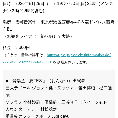
日時：2020年8月29日（土）19時～30日(日) 21時（メンテ
ナンス時間2時間含む)
場所：霞町音楽堂 東京都港区西麻布4-2-6 菱和パレス西麻
布B1
（無観客ライブ（一部収録）で実施）
料金：3,600円
（チケット情報の詳細は、
https://t.pia.jp/pia/ticketInformation.do?
eventCd=2022550&rlsCd=001
を参照お願いします。）
■『音楽堂 夏FES.』（おんなつ）出演者
三大テノール:ジョン・健・ヌッツォ、笛田博昭、樋口達
哉
ソプラノ:小林沙羅、高橋維、三谷裕子（ウィーン在住）
カウンターテナー:村松稔之
重量級クラシックボーカル:Il devu