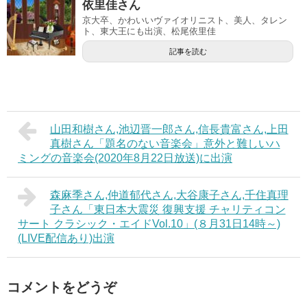
依里佳さん
京大卒、かわいいヴァイオリニスト、美人、タレン
ト、東大王にも出演、松尾依里佳
記事を読む
山田和樹さん,池辺晋一郎さん,信長貴富さん,上田
真樹さん「題名のない音楽会」意外と難しいハ
ミングの音楽会(2020年8月22日放送)に出演
森麻季さん,仲道郁代さん,大谷康子さん,千住真理
子さん「東日本大震災 復興支援 チャリティコン
サート クラシック・エイドVol.10」(８月31日14時～)
(LIVE配信あり)出演
コメントをどうぞ