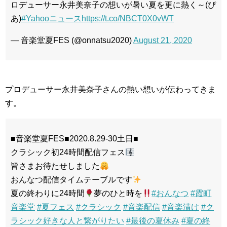
ロデューサー永井美奈子の想いが暑い夏を更に熱く～(ぴ
あ)
#Yahooニュース
https://t.co/NBCT0X0vWT
— 音楽堂夏FES (@onnatsu2020)
August 21, 2020
プロデューサー永井美奈子さんの熱い想いが伝わってきま
す。
■音楽堂夏FES■2020.8.29-30土日■
クラシック初24時間配信フェス
皆さまお待たせしました
おんなつ配信タイムテーブルです
夏の終わりに24時間
夢のひと時を
#おんなつ
#霞町
音楽堂
#夏フェス
#クラシック
#音楽配信
#音楽漬け
#ク
ラシック好きな人と繋がりたい
#最後の夏休み
#夏の終