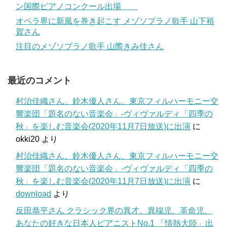
ン国際ピアノコンクール出場
オペラ界に新風を巻き起こす メゾソプラノ歌手 山下裕
賀さん
注目のメゾソプラノ歌手 山際きみ佳さん
最近のコメント
村治佳織さん、鈴木優人さん、東京フィルハーモニー交
響楽団「題名のない音楽会」-ヴィヴァルディ「四季の
秋」を楽しむ音楽会(2020年11月7日放送)に出演
に
okki20
より
村治佳織さん、鈴木優人さん、東京フィルハーモニー交
響楽団「題名のない音楽会」-ヴィヴァルディ「四季の
秋」を楽しむ音楽会(2020年11月7日放送)に出演
に
download
より
反田恭平さん クラシック界の異才、異端児、革命児、
あなたの好きな日本人ピアニストNo.1 「情熱大陸」出