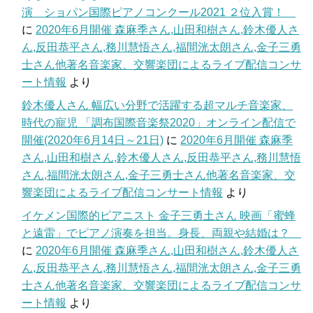
演 ショパン国際ピアノコンクール2021 ２位入賞！
に
2020年6月開催 森麻季さん,山田和樹さん,鈴木優人さ
ん,反田恭平さん,務川慧悟さん,福間洸太朗さん,金子三勇
士さん他著名音楽家、交響楽団によるライブ配信コンサ
ート情報
より
鈴木優人さん 幅広い分野で活躍する超マルチ音楽家、
時代の寵児 「調布国際音楽祭2020」オンライン配信で
開催(2020年6月14日～21日)
に
2020年6月開催 森麻季
さん,山田和樹さん,鈴木優人さん,反田恭平さん,務川慧悟
さん,福間洸太朗さん,金子三勇士さん他著名音楽家、交
響楽団によるライブ配信コンサート情報
より
イケメン国際的ピアニスト 金子三勇土さん 映画「蜜蜂
と遠雷」でピアノ演奏を担当。身長、両親や結婚は？
に
2020年6月開催 森麻季さん,山田和樹さん,鈴木優人さ
ん,反田恭平さん,務川慧悟さん,福間洸太朗さん,金子三勇
士さん他著名音楽家、交響楽団によるライブ配信コンサ
ート情報
より