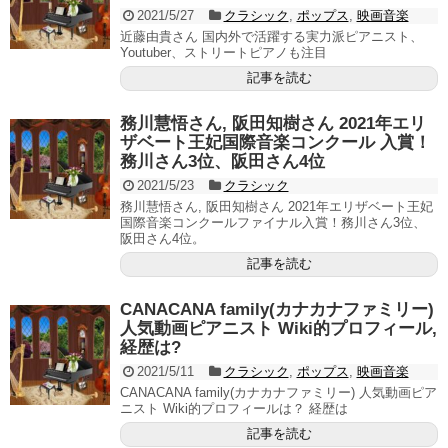
2021/5/27
クラシック
,
ポップス
,
映画音楽
近藤由貴さん 国内外で活躍する実力派ピアニスト、
Youtuber、ストリートピアノも注目
記事を読む
務川慧悟さん, 阪田知樹さん 2021年エリ
ザベート王妃国際音楽コンクール 入賞！
務川さん3位、阪田さん4位
2021/5/23
クラシック
務川慧悟さん, 阪田知樹さん 2021年エリザベート王妃
国際音楽コンクールファイナル入賞！務川さん3位、
阪田さん4位。
記事を読む
CANACANA family(カナカナファミリー)
人気動画ピアニスト Wiki的プロフィール,
経歴は?
2021/5/11
クラシック
,
ポップス
,
映画音楽
CANACANA family(カナカナファミリー) 人気動画ピア
ニスト Wiki的プロフィールは？ 経歴は
記事を読む