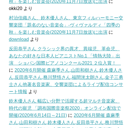
秋」を楽しむ音楽会(2020年11月7日放送)に出演
に
okki20
より
村治佳織さん、鈴木優人さん、東京フィルハーモニー交
響楽団「題名のない音楽会」-ヴィヴァルディ「四季の
秋」を楽しむ音楽会(2020年11月7日放送)に出演
に
download
より
反田恭平さん クラシック界の異才、異端児、革命児、
あなたの好きな日本人ピアニストNo.1 「情熱大陸」出
演 ショパン国際ピアノコンクール2021 ２位入賞！
に
2020年6月開催 森麻季さん,山田和樹さん,鈴木優人さ
ん,反田恭平さん,務川慧悟さん,福間洸太朗さん,金子三勇
士さん他著名音楽家、交響楽団によるライブ配信コンサ
ート情報
より
鈴木優人さん 幅広い分野で活躍する超マルチ音楽家、
時代の寵児 「調布国際音楽祭2020」オンライン配信で
開催(2020年6月14日～21日)
に
2020年6月開催 森麻季
さん,山田和樹さん,鈴木優人さん,反田恭平さん,務川慧悟