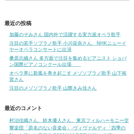
最近の投稿
加藤のぞみさん 国内外で活躍する実力派オペラ歌手
注目の若手ソプラノ歌手 小川栞奈さん、NHKニューイ
ヤーオペラコンサートに出演
桑原志織さん 多方面で注目を集めるピアニスト ショパ
ン国際ピアノコンクール出場
オペラ界に新風を巻き起こす メゾソプラノ歌手 山下裕
賀さん
注目のメゾソプラノ歌手 山際きみ佳さん
最近のコメント
村治佳織さん、鈴木優人さん、東京フィルハーモニー交
響楽団「題名のない音楽会」-ヴィヴァルディ「四季の