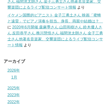
さん,福間洸太朗さん,金子三勇士さん他著名音楽家、交
響楽団によるライブ配信コンサート情報
より
イケメン国際的ピアニスト 金子三勇土さん 映画「蜜蜂
と遠雷」でピアノ演奏を担当。身長、両親や結婚は？
に
2020年6月開催 森麻季さん,山田和樹さん,鈴木優人さ
ん,反田恭平さん,務川慧悟さん,福間洸太朗さん,金子三勇
士さん他著名音楽家、交響楽団によるライブ配信コンサ
ート情報
より
アーカイブ
2026年
1月
2025年
2023年
2022年