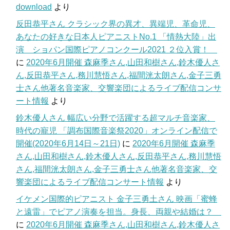
download
より
反田恭平さん クラシック界の異才、異端児、革命児、
あなたの好きな日本人ピアニストNo.1 「情熱大陸」出
演 ショパン国際ピアノコンクール2021 ２位入賞！
に
2020年6月開催 森麻季さん,山田和樹さん,鈴木優人さ
ん,反田恭平さん,務川慧悟さん,福間洸太朗さん,金子三勇
士さん他著名音楽家、交響楽団によるライブ配信コンサ
ート情報
より
鈴木優人さん 幅広い分野で活躍する超マルチ音楽家、
時代の寵児 「調布国際音楽祭2020」オンライン配信で
開催(2020年6月14日～21日)
に
2020年6月開催 森麻季
さん,山田和樹さん,鈴木優人さん,反田恭平さん,務川慧悟
さん,福間洸太朗さん,金子三勇士さん他著名音楽家、交
響楽団によるライブ配信コンサート情報
より
イケメン国際的ピアニスト 金子三勇土さん 映画「蜜蜂
と遠雷」でピアノ演奏を担当。身長、両親や結婚は？
に
2020年6月開催 森麻季さん,山田和樹さん,鈴木優人さ