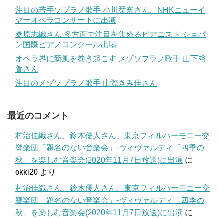
注目の若手ソプラノ歌手 小川栞奈さん、NHKニューイ
ヤーオペラコンサートに出演
桑原志織さん 多方面で注目を集めるピアニスト ショパ
ン国際ピアノコンクール出場
オペラ界に新風を巻き起こす メゾソプラノ歌手 山下裕
賀さん
注目のメゾソプラノ歌手 山際きみ佳さん
最近のコメント
村治佳織さん、鈴木優人さん、東京フィルハーモニー交
響楽団「題名のない音楽会」-ヴィヴァルディ「四季の
秋」を楽しむ音楽会(2020年11月7日放送)に出演
に
okki20
より
村治佳織さん、鈴木優人さん、東京フィルハーモニー交
響楽団「題名のない音楽会」-ヴィヴァルディ「四季の
秋」を楽しむ音楽会(2020年11月7日放送)に出演
に